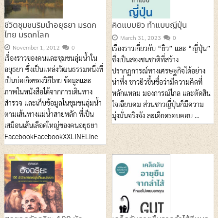
ชีวิตชุมชนริมน้ำอยุธยา มรดก
คิดแบบยิว ทำแบบญี่ปุ่น
ไทย มรดกโลก
March 31, 2023
0
November 1, 2012
0
เรื่องราวเกี่ยวกับ “ยิว” และ “ญี่ปุ่น”
เรื่องราวของคนและชุมชนลุ่มน้ำใน
ซึ่งเป็นสองชนชาติที่สร้าง
อยุธยา ซึ่งเป็นแหล่งวัฒนธรรมหนึ่งที่
ปรากฏการณ์ทางเศรษฐกิจได้อย่าง
เป็นบ่อเกิดของวิถีไทย ข้อมูลและ
น่าทึ่ง ชาวยิวขึ้นชื่อว่ามีความคิดที่
ภาพในหนังสือได้จากการเดินทาง
หลักแหลม มองการณ์ไกล และตัดสิน
สำรวจ และเก็บข้อมูลในชุมชนลุ่มน้ำ
ใจเฉียบคม ส่วนชาวญี่ปุ่นก็มีความ
ตามเส้นทางแม่น้ำสายหลัก ที่เป็น
มุ่งมั่นจริงจัง ละเอียดรอบคอบ …
เสมือนเส้นเลือดใหญ่ของคนอยุธยา
FacebookFacebookXXLINELine