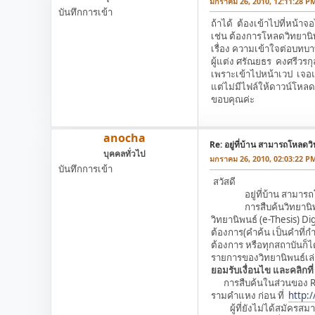
มกราคม 26, 2010, 12:11:28 P
บันทึกการเข้า
ถ้าได้ ต้องเข้าไปที่หน้า
เช่น ต้องการโหลดวิทยานิ
เรื่อง ความเข้าใจต่อบทบา
ผู้แต่ง ศรัณยธร คงศรีวรกุ
เพราะเข้าไปหน้าเวป เจอ
แต่ไม่มีไฟล์ให้ดาวน์โหลด
ขอบคุณค่ะ
anocha
Re: อยู่ที่บ้าน สามารถโหลดวิ
บุคคลทั่วไป
มกราคม 26, 2010, 02:03:22 P
บันทึกการเข้า
สวัสดี
อยู่ที่บ้าน สามารถโหลด
การสืบค้นวิทยานิพนธ์ 
วิทยานิพนธ์ (e-Thesis) D
ต้องการ(คำค้น เป็นคำที่ก
ต้องการ หรือทุกสถาบันก็ไ
รายการของวิทยานิพนธ์เล่ม
ยอมรับเงื่อนไข และคลิกที
การสืบค้นในส่วนของ Re
รามคำแหง ก่อน ที่
http:
ผู้ที่ยังไม่ได้สมัครสมาช