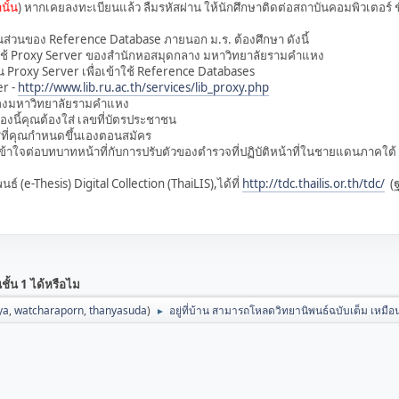
นั้น
) หากเคยลงทะเบียนแล้ว ลืมรหัสผ่าน ให้นักศึกษาติดต่อสถาบันคอมพิวเตอร์ 
ในส่วนของ Reference Database ภายนอก ม.ร. ต้องศึกษา ดังนี้
roxy Server ของสำนักหอสมุดกลาง มหาวิทยาลัยรามคำแหง
roxy Server เพื่อเข้าใช้ Reference Databases
er -
http://www.lib.ru.ac.th/services/lib_proxy.php
 ของมหาวิทยาลัยรามคำแหง
ุณต้องใส่ เลขที่บัตรประชาชน
คุณกำหนดขึ้นเองตอนสมัคร
มเข้าใจต่อบทบาทหน้าที่กับการปรับตัวของตำรวจที่ปฏิบัติหน้าที่ในชายแดนภาคใต้ 
-Thesis) Digital Collection (ThaiLIS),ได้ที่
http://tdc.thailis.or.th/tdc/
(ฐ
ชั้น 1 ได้หรือไม
ya
,
watcharaporn
,
thanyasuda
)
อยู่ที่บ้าน สามารถโหลดวิทยานิพนธ์ฉบับเต็ม เหมือน
►