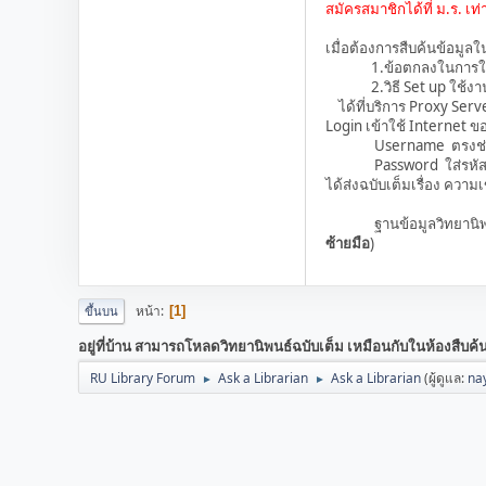
สมัครสมาชิกได้ที่ ม.ร. เท่า
เมื่อต้องการสืบค้นข้อมูล
1.ข้อตกลงในการใช้ P
2.วิธี Set up ใช้งาน P
ได้ที่บริการ Proxy Serv
Login เข้าใช้ Internet
Username ตรงช่องนี้ค
Password ใส่รหัสที่
ได้ส่งฉบับเต็มเรื่อง ควา
ฐานข้อมูลวิทยานิพนธ์ (e
ซ้ายมือ
)
หน้า
1
ขึ้นบน
อยู่ที่บ้าน สามารถโหลดวิทยานิพนธ์ฉบับเต็ม เหมือนกับในห้องสืบค้น
RU Library Forum
Ask a Librarian
Ask a Librarian
(ผู้ดูแล:
na
►
►