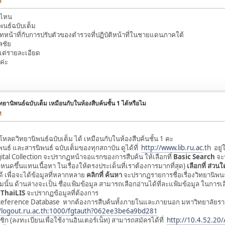
M
จอไหน
พนธ์ฉบับเต็ม
ทหน้าที่กับการปรับตัวของตำรวจที่ปฏิบัติหน้าที่ในชายแดนภาคใต้
ลชัย
แต่รายละเอียด
ค่ะ
ทยานิพนธ์ฉบับเต็ม เหมือนกับในห้องสืบค้นชั้น 1 ได้หรือไม
M
วิทยานิพนธ์ฉบับเต็ม ได้ เหมือนกับในห้องสืบค้นชั้น 1 คะ
และสารนิพนธ์ ฉบับเต็มของทุกสถาบัน ดูได้ที่
http://www.lib.ru.ac
.th อยู
igital Collection จะปรากฏหน้าจอแรกของการสืบค้น ให้เลือกที่
Basic Search
จะป
ำหนดขึ้นแทนเนื้อหา ในเรื่องให้ตรงประเด็นที่เราต้องการมากที่สุด)
เลือกที่ ส่วน
ด้ เพื่อจะได้ข้อมูลที่หลากหลาย
คลิกที่ ค้นหา
จะปรากฏรายการชื่อเรื่องวิทยานิพนธ์
นั้น ด้านล่างจะเป็น ชื่อแฟ้มข้อมูล สามารถเลือกอ่านได้ที่ละแฟ้มข้อมูล ในการเล
่ ThaiLIS
จะปรากฏข้อมูลที่ต้องการ
ference Database หากต้องการสืบค้นทั้งภายในและภายนอก มหาวิทยาลัยราม
//logout.ru.ac.th:1000/fgtauth?062ee3be6a9bd281
ิก (ลงทะเบียนเพื่อใช้งานอินเตอร์เน็ท) สามารถสมัครได้ที่
http://10.4.52.20