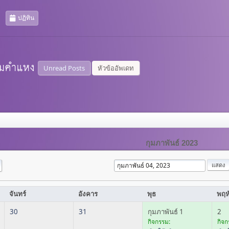
ปฏิทิน
Unread Posts
หัวข้ออัพเดท
กุมภาพันธ์ 2023
จันทร์
อังคาร
พุธ
พฤห
30
31
กุมภาพันธ์ 1
2
กิจกรรม:
กิจก