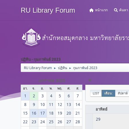
RU Library Forum
หน้าแรก
ค้นหา
ปฏิทิน - กุมภาพันธ์ 2023
RU Library Forum
ปฏิทิน
กุมภาพันธ์ 2023
►
►
«
มกราคม 2023
อา.
จ.
อ.
พ.
พฤ.
ศ.
ส.
LIST
เดือน:
สัปดาห์
1
2
3
4
5
6
7
8
9
10
11
12
13
14
อาทิตย์
15
16
17
18
19
20
21
29
22
23
24
25
26
27
28