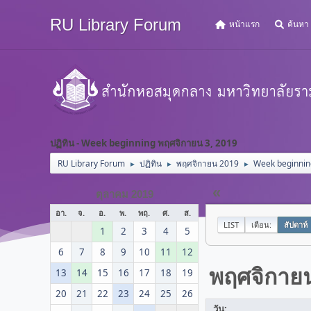
RU Library Forum
หน้าแรก
ค้นหา
ปฏิทิน - Week beginning พฤศจิกายน 3, 2019
RU Library Forum
ปฏิทิน
พฤศจิกายน 2019
Week beginnin
►
►
►
«
ตุลาคม 2019
อา.
จ.
อ.
พ.
พฤ.
ศ.
ส.
LIST
เดือน:
สัปดาห์
1
2
3
4
5
6
7
8
9
10
11
12
พฤศจิกาย
13
14
15
16
17
18
19
20
21
22
23
24
25
26
วัน: