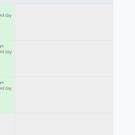
All day
ษฯ
All day
ษฯ
All day