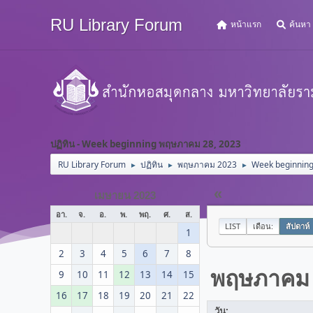
RU Library Forum
หน้าแรก
ค้นหา
ปฏิทิน - Week beginning พฤษภาคม 28, 2023
RU Library Forum
ปฏิทิน
พฤษภาคม 2023
Week beginnin
►
►
►
«
เมษายน 2023
อา.
จ.
อ.
พ.
พฤ.
ศ.
ส.
LIST
เดือน:
สัปดาห์
1
2
3
4
5
6
7
8
พฤษภาคม
9
10
11
12
13
14
15
16
17
18
19
20
21
22
วัน: