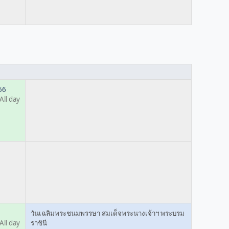
66
All day
วันเฉลิมพระชนมพรรษา สมเด็จพระนางเจ้าฯ พระบรม
All day
ราชินี