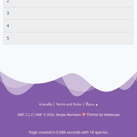
2
3
4
5
|
|
ช่วยเหลือ
Terms and Rules
ขึ้นบน ▲
|
,
Theme by
SMF 2.1.2
SMF © 2016
Simple Machines
Webtiryaki
Page created in 0.086 seconds with 18 queries.