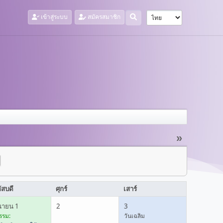
เข้าสู่ระบบ
สมัครสมาชิก
»
ัสบดี
ศุกร์
เสาร์
ุนายน 1
2
3
รรม:
วันเฉลิม