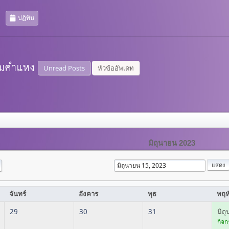
ปฏิทิน
Unread Posts
หัวข้ออัพเดท
มิถุนายน 2023
จันทร์
อังคาร
พุธ
พฤห
29
30
31
มิถ
กิจก