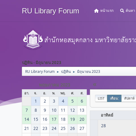
RU Library Forum
หน้าแรก
ค้นหา
ปฏิทิน - มิถุนายน 2023
RU Library Forum
ปฏิทิน
มิถุนายน 2023
►
►
«
พฤษภาคม 2023
อา.
จ.
อ.
พ.
พฤ.
ศ.
ส.
LIST
เดือน:
สัปดาห์
1
2
3
4
5
6
7
8
9
10
11
12
13
อาทิตย์
14
15
16
17
18
19
20
28
21
22
23
24
25
26
27