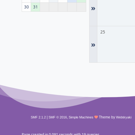
»
30
31
25
»
|
,
Theme by
SMF 2.1.2
SMF © 2016
Simple Machines
Webtiryaki
Page created in 0.091 seconds with 19 queries.