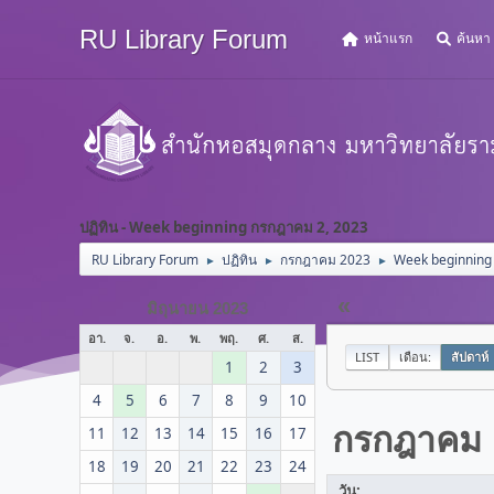
RU Library Forum
หน้าแรก
ค้นหา
ปฏิทิน - Week beginning กรกฎาคม 2, 2023
RU Library Forum
ปฏิทิน
กรกฎาคม 2023
Week beginning
►
►
►
«
มิถุนายน 2023
อา.
จ.
อ.
พ.
พฤ.
ศ.
ส.
LIST
เดือน:
สัปดาห์
1
2
3
4
5
6
7
8
9
10
กรกฎาคม
11
12
13
14
15
16
17
18
19
20
21
22
23
24
วัน: