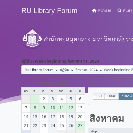
RU Library Forum
หน้าแรก
ค้นหา
ปฏิทิน - Week beginning สิงหาคม 11, 2024
RU Library Forum
ปฏิทิน
สิงหาคม 2024
Week beginning ส
►
►
►
«
กรกฎาคม 2024
อา.
จ.
อ.
พ.
พฤ.
ศ.
ส.
LIST
เดือน:
สัปดาห์
1
2
3
4
5
6
7
8
9
10
11
12
13
สิงหาคม
14
15
16
17
18
19
20
21
22
23
24
25
26
27
วัน: