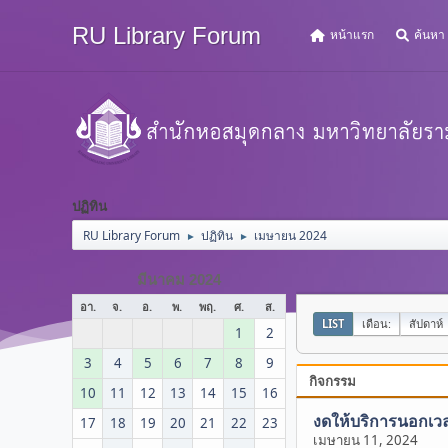
RU Library Forum
หน้าแรก
ค้นหา
ปฏิทิน
RU Library Forum
ปฏิทิน
เมษายน 2024
►
►
มีนาคม 2024
อา.
จ.
อ.
พ.
พฤ.
ศ.
ส.
LIST
เดือน:
สัปดาห์
1
2
3
4
5
6
7
8
9
กิจกรรม
10
11
12
13
14
15
16
งดให้บริการนอกเวล
17
18
19
20
21
22
23
เมษายน 11, 2024