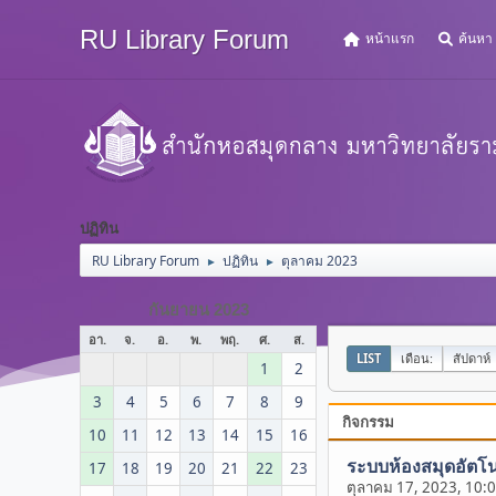
RU Library Forum
หน้าแรก
ค้นหา
ปฏิทิน
RU Library Forum
ปฏิทิน
ตุลาคม 2023
►
►
กันยายน 2023
อา.
จ.
อ.
พ.
พฤ.
ศ.
ส.
LIST
เดือน:
สัปดาห์
1
2
3
4
5
6
7
8
9
กิจกรรม
10
11
12
13
14
15
16
ระบบห้องสมุดอัตโน
17
18
19
20
21
22
23
ตุลาคม 17, 2023, 10: