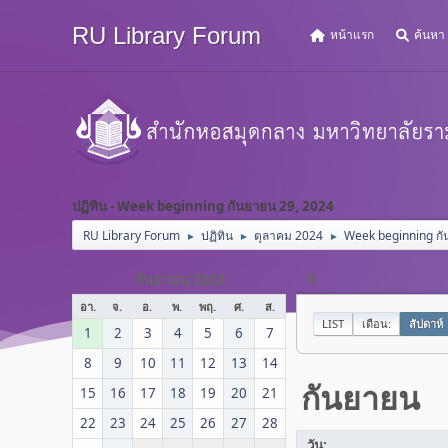
RU Library Forum
หน้าแรก
ค้นหา
ปฏิทิน - Week beginning กันยายน 29, 2024
RU Library Forum
ปฏิทิน
ตุลาคม 2024
Week beginning กั
►
►
►
«
กันยายน 2024
อา.
จ.
อ.
พ.
พฤ.
ศ.
ส.
LIST
เดือน:
สัปดาห์
1
2
3
4
5
6
7
8
9
10
11
12
13
14
กันยายน
15
16
17
18
19
20
21
22
23
24
25
26
27
28
วัน: