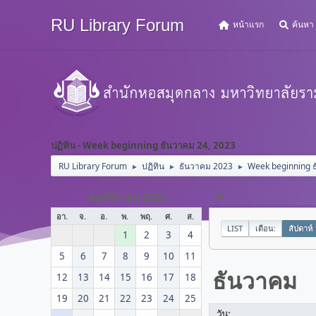
RU Library Forum
หน้าแรก
ค้นหา
ปฏิทิน - Week beginning ธันวาคม 24, 2023
RU Library Forum
ปฏิทิน
ธันวาคม 2023
Week beginning 
►
►
►
«
พฤศจิกายน 2023
อา.
จ.
อ.
พ.
พฤ.
ศ.
ส.
LIST
เดือน:
สัปดาห์
1
2
3
4
5
6
7
8
9
10
11
ธันวาคม
12
13
14
15
16
17
18
19
20
21
22
23
24
25
วัน: