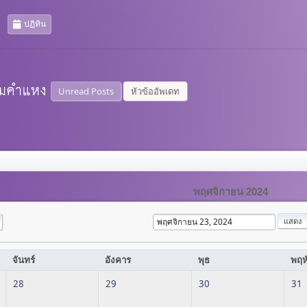
ปฏิทิน
Unread Posts
หัวข้ออัพเดท
พฤศจิกายน 2024
จันทร์
อังคาร
พุธ
พฤห
28
29
30
31