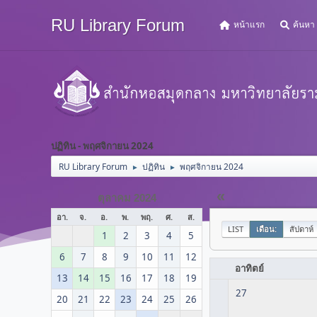
RU Library Forum
หน้าแรก
ค้นหา
ปฏิทิน - พฤศจิกายน 2024
RU Library Forum
ปฏิทิน
พฤศจิกายน 2024
►
►
«
ตุลาคม 2024
อา.
จ.
อ.
พ.
พฤ.
ศ.
ส.
LIST
เดือน:
สัปดาห์
1
2
3
4
5
6
7
8
9
10
11
12
อาทิตย์
13
14
15
16
17
18
19
27
20
21
22
23
24
25
26