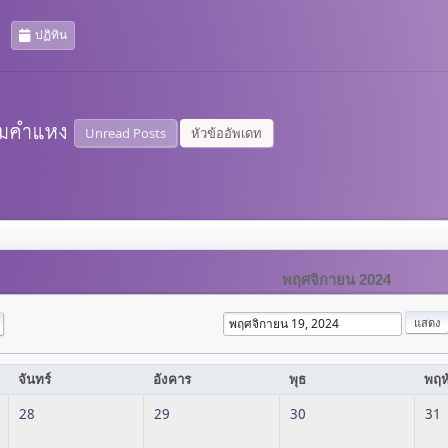
ปฏิทิน
Unread Posts
หัวข้ออัพเดท
พฤศจิกายน 2024
จันทร์
อังคาร
พุธ
พฤห
28
29
30
31