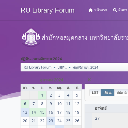
RU Library Forum
หน้าแรก
ค้นหา
ปฏิทิน - พฤศจิกายน 2024
RU Library Forum
ปฏิทิน
พฤศจิกายน 2024
►
►
«
ตุลาคม 2024
อา.
จ.
อ.
พ.
พฤ.
ศ.
ส.
LIST
เดือน:
สัปดาห์
1
2
3
4
5
6
7
8
9
10
11
12
อาทิตย์
13
14
15
16
17
18
19
27
20
21
22
23
24
25
26