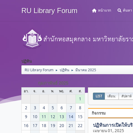
RU Library Forum
หน้าแรก
ค้นหา
ปฏิทิน
RU Library Forum
ปฏิทิน
มีนาคม 2025
►
►
กุมภาพันธ์ 2025
อา.
จ.
อ.
พ.
พฤ.
ศ.
ส.
LIST
เดือน:
สัปดาห์
1
2
3
4
5
6
7
8
กิจกรรม
9
10
11
12
13
14
15
ปฏิทินการเปิดให้บร
16
17
18
19
20
21
22
เมษายน 01, 2025