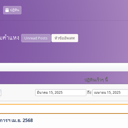
ปฏิทิน
Unread Posts
หัวข้ออัพเดท
ปฏิทินเร็วๆ นี้
ถึง
ิการฯ เม.ย. 2568