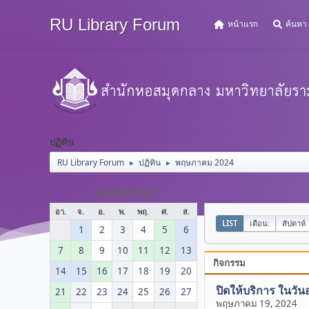
RU Library Forum
หน้าแรก
ค้นหา
ปฏิทิน
RU Library Forum
ปฏิทิน
พฤษภาคม 2024
►
►
เมษายน 2024
อา.
จ.
อ.
พ.
พฤ.
ศ.
ส.
LIST
เดือน:
สัปดาห์
1
2
3
4
5
6
7
8
9
10
11
12
13
กิจกรรม
14
15
16
17
18
19
20
ปิดให้บริการ ในวัน
21
22
23
24
25
26
27
พฤษภาคม 19, 2024