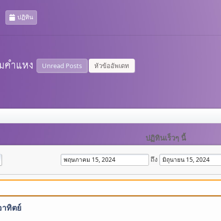
ปฏิทิน
Unread Posts
หัวข้ออัพเดท
ปฏิทินเร็วๆ นี้
ถึง
อาทิตย์