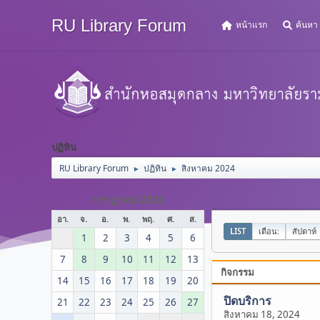
RU Library Forum
หน้าแรก
ค้นหา
ปฏิทิน
RU Library Forum
ปฏิทิน
สิงหาคม 2024
►
►
กรกฎาคม 2024
อา.
จ.
อ.
พ.
พฤ.
ศ.
ส.
LIST
เดือน:
สัปดาห์
1
2
3
4
5
6
7
8
9
10
11
12
13
กิจกรรม
14
15
16
17
18
19
20
ปิดบริการ
21
22
23
24
25
26
27
สิงหาคม 18, 2024