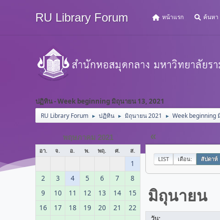
RU Library Forum
หน้าแรก
ค้นหา
ปฏิทิน - Week beginning มิถุนายน 13, 2021
RU Library Forum
ปฏิทิน
มิถุนายน 2021
Week beginning ม
►
►
►
«
พฤษภาคม 2021
อา.
จ.
อ.
พ.
พฤ.
ศ.
ส.
LIST
เดือน:
สัปดาห์
1
2
3
4
5
6
7
8
มิถุนายน
9
10
11
12
13
14
15
16
17
18
19
20
21
22
วัน: