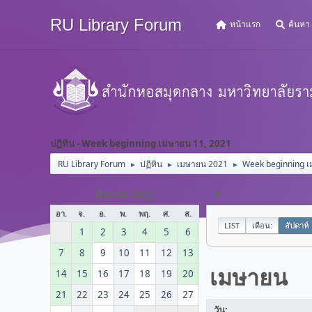
RU Library Forum
หน้าแรก
ค้นหา
ปฏิทิน - Week beginning เมษายน 11, 2021
RU Library Forum
ปฏิทิน
เมษายน 2021
Week beginning เ
►
►
►
«
มีนาคม 2021
อา.
จ.
อ.
พ.
พฤ.
ศ.
ส.
LIST
เดือน:
สัปดาห์
1
2
3
4
5
6
7
8
9
10
11
12
13
เมษายน
14
15
16
17
18
19
20
21
22
23
24
25
26
27
วัน: