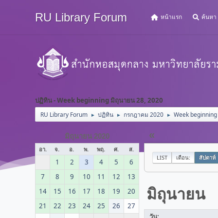
RU Library Forum
หน้าแรก
ค้นหา
ปฏิทิน - Week beginning มิถุนายน 28, 2020
RU Library Forum
ปฏิทิน
กรกฎาคม 2020
Week beginning 
►
►
►
«
มิถุนายน 2020
อา.
จ.
อ.
พ.
พฤ.
ศ.
ส.
LIST
เดือน:
สัปดาห์
1
2
3
4
5
6
7
8
9
10
11
12
13
มิถุนายน
14
15
16
17
18
19
20
21
22
23
24
25
26
27
วัน: