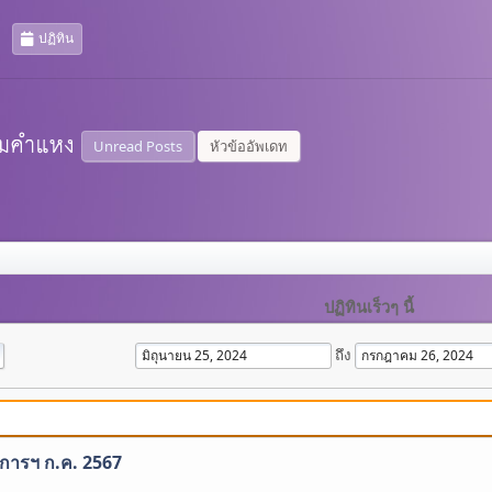
ปฏิทิน
Unread Posts
หัวข้ออัพเดท
ปฏิทินเร็วๆ นี้
ถึง
ิการฯ ก.ค. 2567