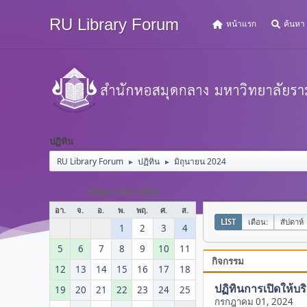
RU Library Forum
หน้าแรก
ค้นหา
ปฏิทิน
RU Library Forum
ปฏิทิน
มิถุนายน 2024
►
►
พฤษภาคม 2024
อา.
จ.
อ.
พ.
พฤ.
ศ.
ส.
LIST
เดือน:
สัปดาห์
1
2
3
4
5
6
7
8
9
10
11
กิจกรรม
12
13
14
15
16
17
18
ปฏิทินการเปิดให้บร
19
20
21
22
23
24
25
กรกฎาคม 01, 2024