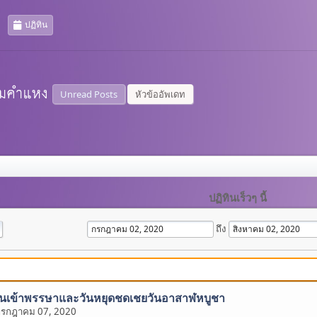
ปฏิทิน
Unread Posts
หัวข้ออัพเดท
ปฏิทินเร็วๆ นี้
ถึง
นวันเข้าพรรษาและวันหยุดชดเชยวันอาสาฬหบูชา
กรกฎาคม 07, 2020