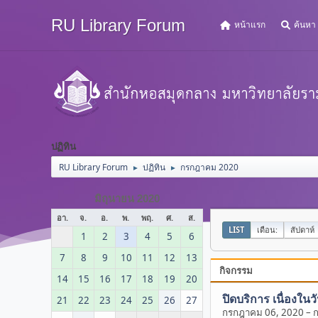
RU Library Forum
หน้าแรก
ค้นหา
ปฏิทิน
RU Library Forum
ปฏิทิน
กรกฎาคม 2020
►
►
มิถุนายน 2020
อา.
จ.
อ.
พ.
พฤ.
ศ.
ส.
LIST
เดือน:
สัปดาห์
1
2
3
4
5
6
7
8
9
10
11
12
13
กิจกรรม
14
15
16
17
18
19
20
ปิดบริการ เนื่องใ
21
22
23
24
25
26
27
กรกฎาคม 06, 2020
–