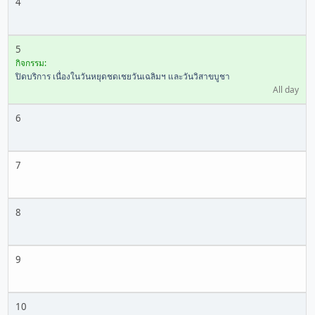
4
5
กิจกรรม:
ปิดบริการ เนื่องในวันหยุดชดเชยวันเฉลิมฯ และวันวิสาขบูชา
All day
6
7
8
9
10