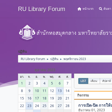
RU Library Forum
หน้าแรก
ค้นหา
ปฏิทิน
RU Library Forum
ปฏิทิน
พฤศจิกายน 2023
►
►
ตุลาคม 2023
อา.
จ.
อ.
พ.
พฤ.
ศ.
ส.
LIST
เดือน:
สัปดาห์
1
2
3
4
5
6
7
8
9
10
11
12
13
14
กิจกรรม
15
16
17
18
19
20
21
การเปิด-ปิด การให้
22
23
24
25
26
27
28
ธันวาคม 01, 2023