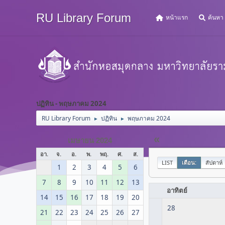
RU Library Forum
หน้าแรก
ค้นหา
ปฏิทิน - พฤษภาคม 2024
RU Library Forum
ปฏิทิน
พฤษภาคม 2024
►
►
«
เมษายน 2024
อา.
จ.
อ.
พ.
พฤ.
ศ.
ส.
LIST
เดือน:
สัปดาห์
1
2
3
4
5
6
7
8
9
10
11
12
13
อาทิตย์
14
15
16
17
18
19
20
28
21
22
23
24
25
26
27