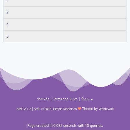
2
3
4
5
|
|
ช่วยเหลือ
Terms and Rules
ขึ้นบน ▲
|
,
Theme by
SMF 2.1.2
SMF © 2016
Simple Machines
Webtiryaki
Page created in 0.082 seconds with 18 queries.