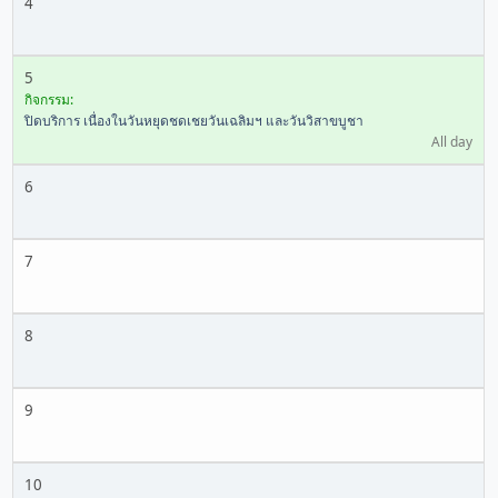
4
5
กิจกรรม:
ปิดบริการ เนื่องในวันหยุดชดเชยวันเฉลิมฯ และวันวิสาขบูชา
All day
6
7
8
9
10