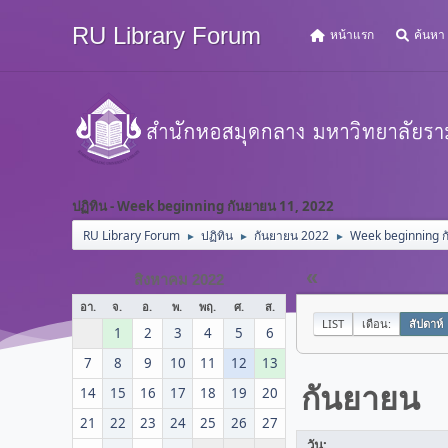
RU Library Forum
หน้าแรก
ค้นหา
ปฏิทิน - Week beginning กันยายน 11, 2022
RU Library Forum
ปฏิทิน
กันยายน 2022
Week beginning ก
►
►
►
«
สิงหาคม 2022
อา.
จ.
อ.
พ.
พฤ.
ศ.
ส.
LIST
เดือน:
สัปดาห์
1
2
3
4
5
6
7
8
9
10
11
12
13
กันยายน
14
15
16
17
18
19
20
21
22
23
24
25
26
27
วัน: