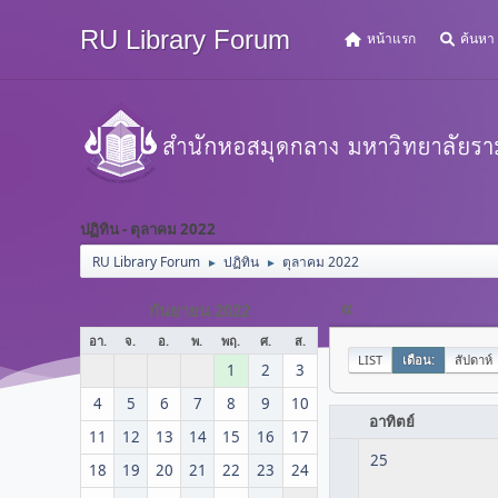
RU Library Forum
หน้าแรก
ค้นหา
ปฏิทิน - ตุลาคม 2022
RU Library Forum
ปฏิทิน
ตุลาคม 2022
►
►
«
กันยายน 2022
อา.
จ.
อ.
พ.
พฤ.
ศ.
ส.
LIST
เดือน:
สัปดาห์
1
2
3
4
5
6
7
8
9
10
อาทิตย์
11
12
13
14
15
16
17
25
18
19
20
21
22
23
24