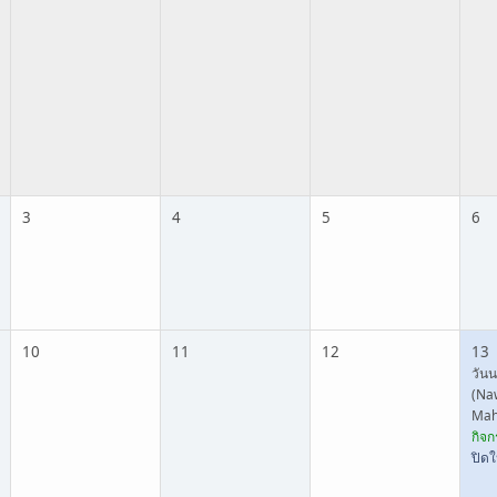
3
4
5
6
10
11
12
13
วัน
(Na
Mah
กิจก
ปิดใ