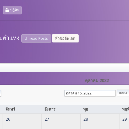
ปฏิทิน
Unread Posts
หัวข้ออัพเดท
ตุลาคม 2022
จันทร์
อังคาร
พุธ
พฤห
26
27
28
29