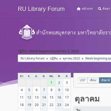
RU Library Forum
หน้าแรก
ค้นหา
ปฏิทิน - Week beginning ตุลาคม 2, 2022
RU Library Forum
ปฏิทิน
ตุลาคม 2022
Week beginning ตุ
►
►
►
«
กันยายน 2022
อา.
จ.
อ.
พ.
พฤ.
ศ.
ส.
LIST
เดือน:
สัปดาห์
1
2
3
4
5
6
7
8
9
10
ตุลาคม
11
12
13
14
15
16
17
18
19
20
21
22
23
24
วัน: