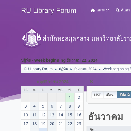
RU Library Forum
หน้าแรก
ค้นหา
ปฏิทิน - Week beginning ธันวาคม 22, 2024
RU Library Forum
ปฏิทิน
ธันวาคม 2024
Week beginning 
►
►
►
«
พฤศจิกายน 2024
อา.
จ.
อ.
พ.
พฤ.
ศ.
ส.
LIST
เดือน:
สัปดาห์
1
2
3
4
5
6
7
8
9
ธันวาคม
10
11
12
13
14
15
16
17
18
19
20
21
22
23
วัน: