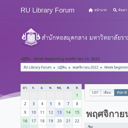
RU Library Forum
หน้าแรก
ค้นหา
ปฏิทิน - Week beginning พฤศจิกายน 13, 2022
RU Library Forum
ปฏิทิน
พฤศจิกายน 2022
Week beginnin
►
►
►
«
ตุลาคม 2022
อา.
จ.
อ.
พ.
พฤ.
ศ.
ส.
LIST
เดือน:
สัปดาห์
1
2
3
4
5
6
7
8
พฤศจิกาย
9
10
11
12
13
14
15
16
17
18
19
20
21
22
วัน: