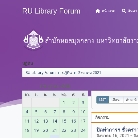
RU Library Forum
หน้าแรก
ค้นหา
ปฏิทิน
RU Library Forum
ปฏิทิน
สิงหาคม 2021
►
►
กรกฎาคม 2021
อา.
จ.
อ.
พ.
พฤ.
ศ.
ส.
LIST
เดือน:
สัปดาห์
1
2
3
4
5
6
7
8
9
10
กิจกรรม
11
12
13
14
15
16
17
ปิดทำการฯ ชั่วครา
18
19
20
21
22
23
24
สิงหาคม 16, 2021
–
สิ