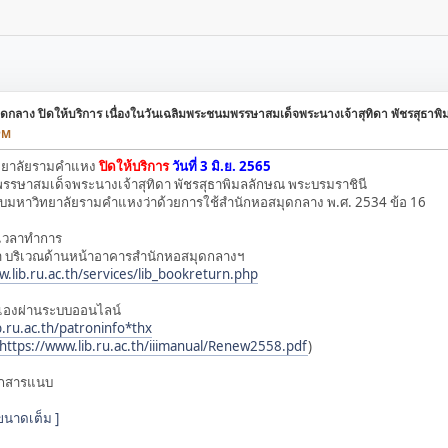
สมุดกลาง ปิดให้บริการ เนื่องในวันเฉลิมพระชนมพรรษาสมเด็จพระนางเจ้าสุทิดา พัชรสุธาพ
PM
ิทยาลัยรามคำแหง
ปิดให้บริการ
วันที่ 3 มิ.ย. 2565
พรรษาสมเด็จพระนางเจ้าสุทิดา พัชรสุธาพิมลลักษณ พระบรมราชินี
มหาวิทยาลัยรามคำแหงว่าด้วยการใช้สำนักหอสมุดกลาง พ.ศ. 2534 ข้อ 16
กเวลาทำการ
ลา บริเวณด้านหน้าอาคารสำนักหอสมุดกลางฯ
w.lib.ru.ac.th/services/lib_bookreturn.php
เองผ่านระบบออนไลน์
ib.ru.ac.th/patroninfo*thx
https://www.lib.ru.ac.th/iiimanual/Renew2558.pdf
)
เอกสารแนบ
ขนาดเต็ม ]