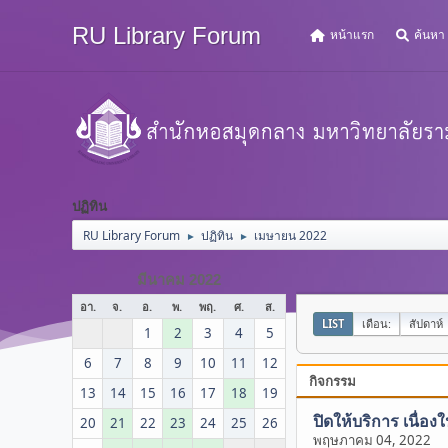
RU Library Forum
หน้าแรก
ค้นหา
ปฏิทิน
RU Library Forum
ปฏิทิน
เมษายน 2022
►
►
มีนาคม 2022
อา.
จ.
อ.
พ.
พฤ.
ศ.
ส.
LIST
เดือน:
สัปดาห์
1
2
3
4
5
6
7
8
9
10
11
12
กิจกรรม
13
14
15
16
17
18
19
ปิดให้บริการ เนื่อ
20
21
22
23
24
25
26
พฤษภาคม 04, 2022