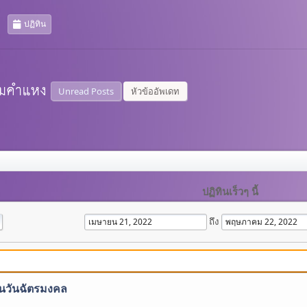
ปฏิทิน
Unread Posts
หัวข้ออัพเดท
ปฏิทินเร็วๆ นี้
ถึง
งในวันฉัตรมงคล