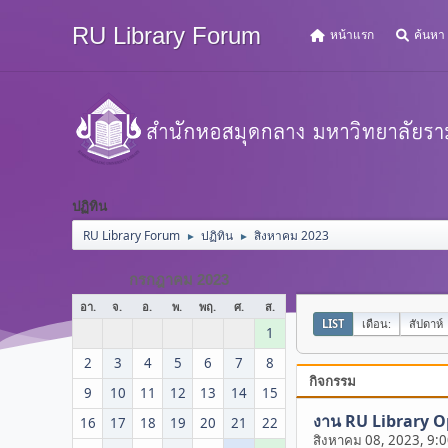
RU Library Forum
หน้าแรก
ค้นหา
ปฏิทิน
RU Library Forum
ปฏิทิน
สิงหาคม 2023
►
►
กรกฎาคม 2023
อา.
จ.
อ.
พ.
พฤ.
ศ.
ส.
LIST
เดือน:
สัปดาห์
1
2
3
4
5
6
7
8
กิจกรรม
9
10
11
12
13
14
15
งาน RU Library 
16
17
18
19
20
21
22
สิงหาคม 08, 2023, 9: