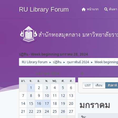
RU Library Forum
หน้าแรก
ค้นหา
ปฏิทิน - Week beginning มกราคม 28, 2024
RU Library Forum
ปฏิทิน
กุมภาพันธ์ 2024
Week beginning
►
►
►
«
มกราคม 2024
อา.
จ.
อ.
พ.
พฤ.
ศ.
ส.
LIST
เดือน:
สัปดาห์
1
2
3
4
5
6
7
8
9
10
11
12
13
มกราคม
14
15
16
17
18
19
20
21
22
23
24
25
26
27
วัน: