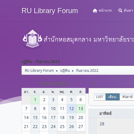
RU Library Forum
หน้าแรก
ค้นหา
ปฏิทิน - กันยายน 2022
RU Library Forum
ปฏิทิน
กันยายน 2022
►
►
«
สิงหาคม 2022
อา.
จ.
อ.
พ.
พฤ.
ศ.
ส.
LIST
เดือน:
สัปดาห์
1
2
3
4
5
6
7
8
9
10
11
12
13
อาทิตย์
14
15
16
17
18
19
20
28
21
22
23
24
25
26
27