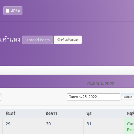
ปฏิทิน
Unread Posts
หัวข้ออัพเดท
กันยายน 2022
จันทร์
อังคาร
พุธ
พฤห
29
30
31
กัน
กิจก