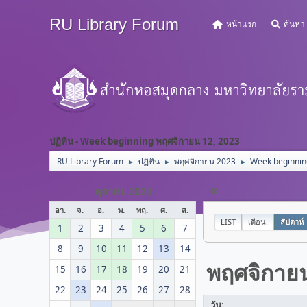
RU Library Forum
หน้าแรก
ค้นหา
ปฏิทิน - Week beginning พฤศจิกายน 12, 2023
RU Library Forum
ปฏิทิน
พฤศจิกายน 2023
Week beginnin
►
►
►
«
ตุลาคม 2023
อา.
จ.
อ.
พ.
พฤ.
ศ.
ส.
LIST
เดือน:
สัปดาห์
1
2
3
4
5
6
7
8
9
10
11
12
13
14
พฤศจิกาย
15
16
17
18
19
20
21
22
23
24
25
26
27
28
วัน: