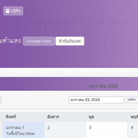
ปฏิทิน
Unread Posts
หัวข้ออัพเดท
มกราคม 2024
จันทร์
อังคาร
พุธ
พฤห
มกราคม 1
2
3
4
วันขึ้นปีใหม่ (New