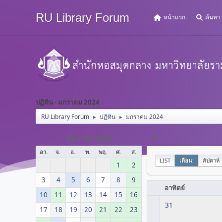
RU Library Forum
หน้าแรก
ค้นหา
ปฏิทิน - มกราคม 2024
RU Library Forum
ปฏิทิน
มกราคม 2024
►
►
«
ธันวาคม 2023
อา.
จ.
อ.
พ.
พฤ.
ศ.
ส.
LIST
เดือน:
สัปดาห์
1
2
3
4
5
6
7
8
9
อาทิตย์
10
11
12
13
14
15
16
31
17
18
19
20
21
22
23