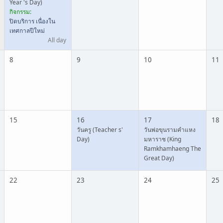
Year 's Day)
กิจกรรม:
ปิดบริการ เนื่องใน
เทศกาลปีใหม่
All day
8
9
10
11
15
16
17
18
วันครู (Teacher s'
วันพ่อขุนรามคำแหง
Day)
มหาราช (King
Ramkhamhaeng The
Great Day)
22
23
24
25