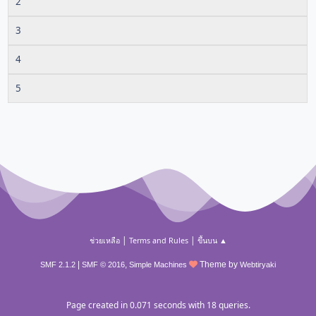
2
3
4
5
|
|
ช่วยเหลือ
Terms and Rules
ขึ้นบน ▲
|
,
Theme by
SMF 2.1.2
SMF © 2016
Simple Machines
Webtiryaki
Page created in 0.071 seconds with 18 queries.