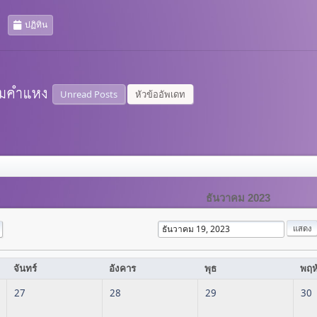
ปฏิทิน
Unread Posts
หัวข้ออัพเดท
ธันวาคม 2023
จันทร์
อังคาร
พุธ
พฤห
27
28
29
30