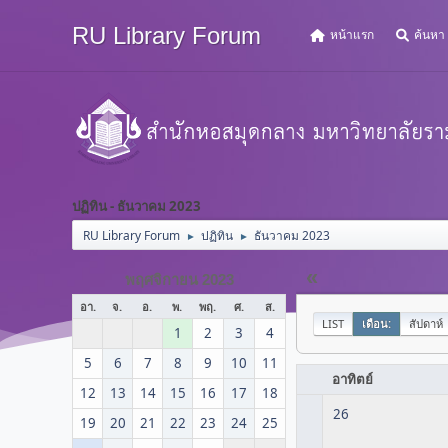
RU Library Forum
หน้าแรก
ค้นหา
ปฏิทิน - ธันวาคม 2023
RU Library Forum
ปฏิทิน
ธันวาคม 2023
►
►
«
พฤศจิกายน 2023
อา.
จ.
อ.
พ.
พฤ.
ศ.
ส.
LIST
เดือน:
สัปดาห์
1
2
3
4
5
6
7
8
9
10
11
อาทิตย์
12
13
14
15
16
17
18
26
19
20
21
22
23
24
25