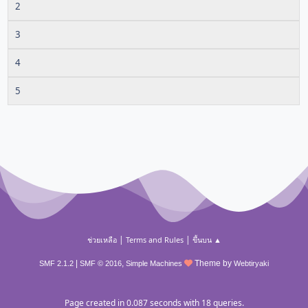
2
3
4
5
|
|
ช่วยเหลือ
Terms and Rules
ขึ้นบน ▲
|
,
Theme by
SMF 2.1.2
SMF © 2016
Simple Machines
Webtiryaki
Page created in 0.087 seconds with 18 queries.