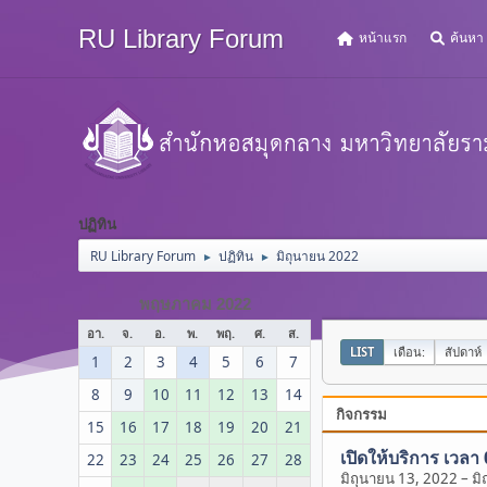
RU Library Forum
หน้าแรก
ค้นหา
ปฏิทิน
RU Library Forum
ปฏิทิน
มิถุนายน 2022
►
►
พฤษภาคม 2022
อา.
จ.
อ.
พ.
พฤ.
ศ.
ส.
LIST
เดือน:
สัปดาห์
1
2
3
4
5
6
7
8
9
10
11
12
13
14
กิจกรรม
15
16
17
18
19
20
21
เปิดให้บริการ เวลา
22
23
24
25
26
27
28
มิถุนายน 13, 2022
–
มิ