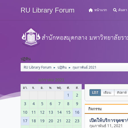
RU Library Forum
หน้าแรก
ค้นหา
ปฏิทิน
RU Library Forum
ปฏิทิน
กุมภาพันธ์ 2021
►
►
มกราคม 2021
อา.
จ.
อ.
พ.
พฤ.
ศ.
ส.
LIST
เดือน:
สัปดาห์
1
2
3
4
5
6
7
8
9
กิจกรรม
10
11
12
13
14
15
16
เปิดให้บริการจุดชา
17
18
19
20
21
22
23
กุมภาพันธ์ 11, 2021