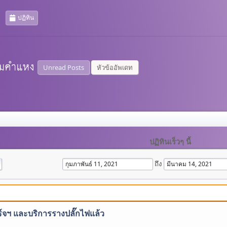
ปฏิทิน
Unread Posts
หัวข้ออัพเดท
ปฏิทินเร็วๆ นี้
ถึง
ร์จฯ และบริการรางปลั๊กไฟแล้ว