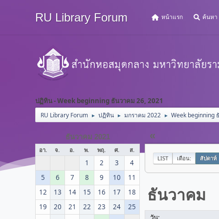
RU Library Forum
หน้าแรก
ค้นหา
ปฏิทิน - Week beginning ธันวาคม 26, 2021
RU Library Forum
ปฏิทิน
มกราคม 2022
Week beginning ธ
►
►
►
«
ธันวาคม 2021
อา.
จ.
อ.
พ.
พฤ.
ศ.
ส.
LIST
เดือน:
สัปดาห์
1
2
3
4
5
6
7
8
9
10
11
ธันวาคม
12
13
14
15
16
17
18
19
20
21
22
23
24
25
วัน: