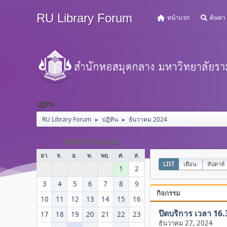
RU Library Forum
หน้าแรก
ค้นหา
ปฏิทิน
RU Library Forum
ปฏิทิน
ธันวาคม 2024
►
►
พฤศจิกายน 2024
อา.
จ.
อ.
พ.
พฤ.
ศ.
ส.
LIST
เดือน:
สัปดาห์
1
2
3
4
5
6
7
8
9
กิจกรรม
10
11
12
13
14
15
16
ปิดบริการ เวลา 16.
17
18
19
20
21
22
23
ธันวาคม 27, 2024