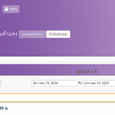
ปฏิทิน
Unread Posts
หัวข้ออัพเดท
ปฏิทินเร็วๆ นี้
ถึง
30 น.