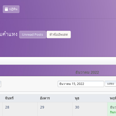
ปฏิทิน
Unread Posts
หัวข้ออัพเดท
ธันวาคม 2022
จันทร์
อังคาร
พุธ
พฤห
28
29
30
ธัน
กิจก