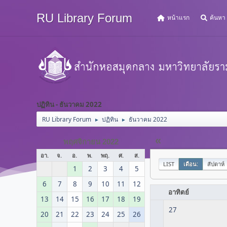
RU Library Forum
หน้าแรก
ค้นหา
ปฏิทิน - ธันวาคม 2022
RU Library Forum
ปฏิทิน
ธันวาคม 2022
►
►
«
พฤศจิกายน 2022
อา.
จ.
อ.
พ.
พฤ.
ศ.
ส.
LIST
เดือน:
สัปดาห์
1
2
3
4
5
6
7
8
9
10
11
12
อาทิตย์
13
14
15
16
17
18
19
27
20
21
22
23
24
25
26