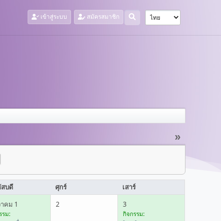
เข้าสู่ระบบ
สมัครสมาชิก
»
ัสบดี
ศุกร์
เสาร์
วาคม 1
2
3
รรม:
กิจกรรม: