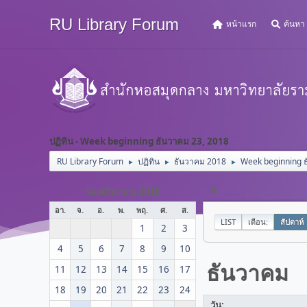
RU Library Forum
หน้าแรก
ค้นหา
ปฏิทิน - Week beginning ธันวาคม 23, 2018
RU Library Forum
ปฏิทิน
ธันวาคม 2018
Week beginning 
►
►
►
«
พฤศจิกายน 2018
อา.
จ.
อ.
พ.
พฤ.
ศ.
ส.
LIST
เดือน:
สัปดาห์
1
2
3
4
5
6
7
8
9
10
ธันวาคม
11
12
13
14
15
16
17
18
19
20
21
22
23
24
วัน: